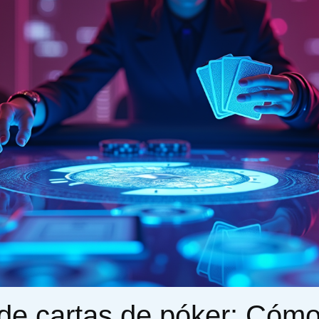
de cartas de póker: Cóm