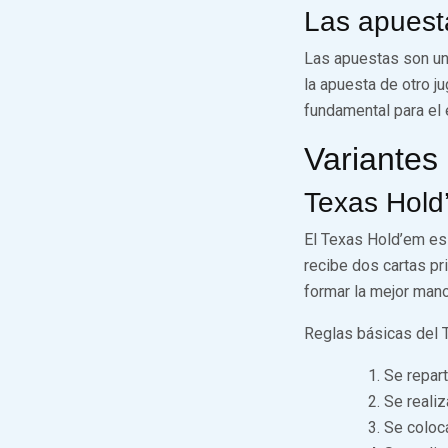
Las apuest
Las apuestas son una
la apuesta de otro ju
fundamental para el é
Variantes
Texas Hold
El Texas Hold’em es 
recibe dos cartas pr
formar la mejor mano
Reglas básicas del 
Se repart
Se reali
Se coloca