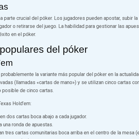
as
 parte crucial del póker. Los jugadores pueden apostar, subir la 
gador o retirarse del juego. La habilidad para gestionar las apue
xito en el póker.
 populares del póker
’em
probablemente la variante más popular del póker en la actualida
ivadas (llamadas «cartas de mano») y se utilizan cinco cartas co
 posible de cinco cartas.
Texas Hold’em:
en dos cartas boca abajo a cada jugador.
za una ronda de apuestas.
n tres cartas comunitarias boca arriba en el centro de la mesa (e