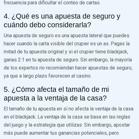
frecuencia para dificultar el conteo de cartas.
4. ¿Qué es una apuesta de seguro y
cuándo debo considerarla?
Una apuesta de seguro es una apuesta lateral que puedes
hacer cuando la carta visible del crupier es un as. Pagas la
mitad de tu apuesta original y si el crupier tiene blackjack,
ganas 2:1 en tu apuesta de seguro. Sin embargo, la mayoría
de los expertos no recomiendan hacer apuestas de seguro,
ya que a largo plazo favorecen al casino.
5. ¿Cómo afecta el tamaño de mi
apuesta a la ventaja de la casa?
El tamaño de tu apuesta en sí no afecta la ventaja de la casa
en el blackjack. La ventaja de la casa se basa en las reglas
del juego y la estrategia que utilizas. Sin embargo, apostar
más puede aumentar tus ganancias potenciales, pero