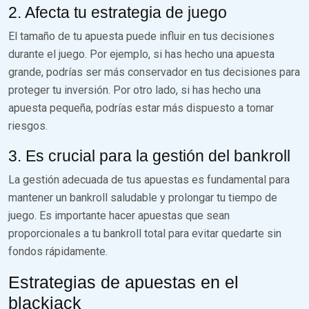
2. Afecta tu estrategia de juego
El tamaño de tu apuesta puede influir en tus decisiones
durante el juego. Por ejemplo, si has hecho una apuesta
grande, podrías ser más conservador en tus decisiones para
proteger tu inversión. Por otro lado, si has hecho una
apuesta pequeña, podrías estar más dispuesto a tomar
riesgos.
3. Es crucial para la gestión del bankroll
La gestión adecuada de tus apuestas es fundamental para
mantener un bankroll saludable y prolongar tu tiempo de
juego. Es importante hacer apuestas que sean
proporcionales a tu bankroll total para evitar quedarte sin
fondos rápidamente.
Estrategias de apuestas en el
blackjack