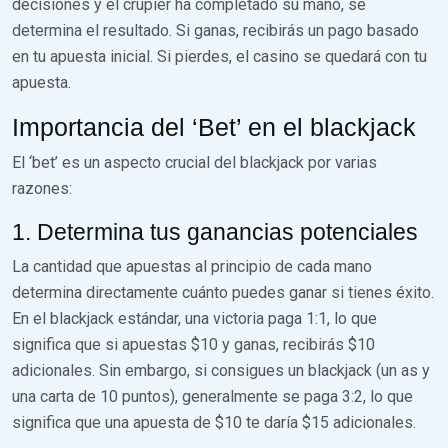
decisiones y el crupier ha completado su mano, se
determina el resultado. Si ganas, recibirás un pago basado
en tu apuesta inicial. Si pierdes, el casino se quedará con tu
apuesta.
Importancia del ‘Bet’ en el blackjack
El ‘bet’ es un aspecto crucial del blackjack por varias
razones:
1. Determina tus ganancias potenciales
La cantidad que apuestas al principio de cada mano
determina directamente cuánto puedes ganar si tienes éxito.
En el blackjack estándar, una victoria paga 1:1, lo que
significa que si apuestas $10 y ganas, recibirás $10
adicionales. Sin embargo, si consigues un blackjack (un as y
una carta de 10 puntos), generalmente se paga 3:2, lo que
significa que una apuesta de $10 te daría $15 adicionales.