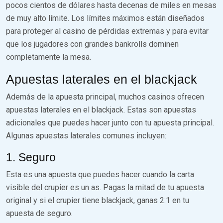
pocos cientos de dólares hasta decenas de miles en mesas
de muy alto límite. Los límites máximos están diseñados
para proteger al casino de pérdidas extremas y para evitar
que los jugadores con grandes bankrolls dominen
completamente la mesa.
Apuestas laterales en el blackjack
Además de la apuesta principal, muchos casinos ofrecen
apuestas laterales en el blackjack. Estas son apuestas
adicionales que puedes hacer junto con tu apuesta principal.
Algunas apuestas laterales comunes incluyen:
1. Seguro
Esta es una apuesta que puedes hacer cuando la carta
visible del crupier es un as. Pagas la mitad de tu apuesta
original y si el crupier tiene blackjack, ganas 2:1 en tu
apuesta de seguro.