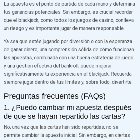
La apuesta es el punto de partida de cada mano y determina
tus ganancias potenciales. Sin embargo, es crucial recordar
que el blackjack, como todos los juegos de casino, conlleva
un riesgo y es importante jugar de manera responsable.
Ya sea que estés jugando por diversión o con la esperanza
de ganar dinero, una comprensión sólida de cómo funcionan
las apuestas, combinada con una buena estrategia de juego
y una gestión efectiva del bankroll, puede mejorar
significativamente tu experiencia en el blackjack. Recuerda
siempre jugar dentro de tus límites y, sobre todo, divertirte.
Preguntas frecuentes (FAQs)
1. ¿Puedo cambiar mi apuesta después
de que se hayan repartido las cartas?
No, una vez que las cartas han sido repartidas, no se
permite cambiar la apuesta inicial. Sin embargo, en ciertas