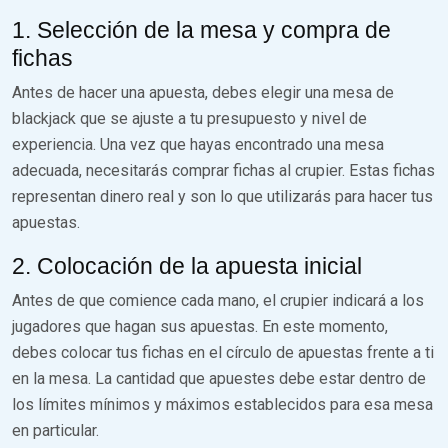
1. Selección de la mesa y compra de
fichas
Antes de hacer una apuesta, debes elegir una mesa de
blackjack que se ajuste a tu presupuesto y nivel de
experiencia. Una vez que hayas encontrado una mesa
adecuada, necesitarás comprar fichas al crupier. Estas fichas
representan dinero real y son lo que utilizarás para hacer tus
apuestas.
2. Colocación de la apuesta inicial
Antes de que comience cada mano, el crupier indicará a los
jugadores que hagan sus apuestas. En este momento,
debes colocar tus fichas en el círculo de apuestas frente a ti
en la mesa. La cantidad que apuestes debe estar dentro de
los límites mínimos y máximos establecidos para esa mesa
en particular.