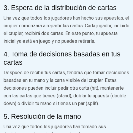
3. Espera de la distribución de cartas
Una vez que todos los jugadores han hecho sus apuestas, el
crupier comenzará a repartir las cartas. Cada jugador, incluido
el crupier, recibirá dos cartas. En este punto, tu apuesta
inicial ya está en juego y no puedes retirarla.
4. Toma de decisiones basadas en tus
cartas
Después de recibir tus cartas, tendrás que tomar decisiones
basadas en tu mano y la carta visible del crupier. Estas
decisiones pueden incluir pedir otra carta (hit), mantenerte
con las cartas que tienes (stand), doblar tu apuesta (double
down) o dividir tu mano si tienes un par (split).
5. Resolución de la mano
Una vez que todos los jugadores han tomado sus