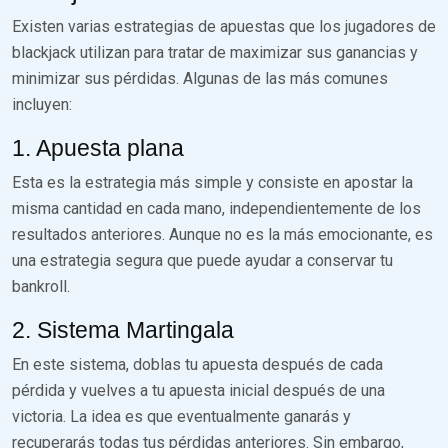
Existen varias estrategias de apuestas que los jugadores de
blackjack utilizan para tratar de maximizar sus ganancias y
minimizar sus pérdidas. Algunas de las más comunes
incluyen:
1. Apuesta plana
Esta es la estrategia más simple y consiste en apostar la
misma cantidad en cada mano, independientemente de los
resultados anteriores. Aunque no es la más emocionante, es
una estrategia segura que puede ayudar a conservar tu
bankroll.
2. Sistema Martingala
En este sistema, doblas tu apuesta después de cada
pérdida y vuelves a tu apuesta inicial después de una
victoria. La idea es que eventualmente ganarás y
recuperarás todas tus pérdidas anteriores. Sin embargo,