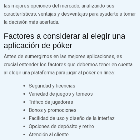
las mejores opciones del mercado, analizando sus
características, ventajas y desventajas para ayudarte a tomar
la decisión más acertada.
Factores a considerar al elegir una
aplicación de póker
Antes de sumergirnos en las mejores aplicaciones, es
crucial entender los factores que debemos tener en cuenta
al elegir una plataforma para jugar al póker en línea:
Seguridad y licencias
Variedad de juegos y torneos
Tráfico de jugadores
Bonos y promociones
Facilidad de uso y diseño de la interfaz
Opciones de depósito y retiro
Atención al cliente