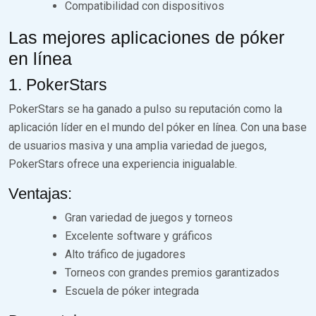
Compatibilidad con dispositivos
Las mejores aplicaciones de póker
en línea
1. PokerStars
PokerStars se ha ganado a pulso su reputación como la
aplicación líder en el mundo del póker en línea. Con una base
de usuarios masiva y una amplia variedad de juegos,
PokerStars ofrece una experiencia inigualable.
Ventajas:
Gran variedad de juegos y torneos
Excelente software y gráficos
Alto tráfico de jugadores
Torneos con grandes premios garantizados
Escuela de póker integrada