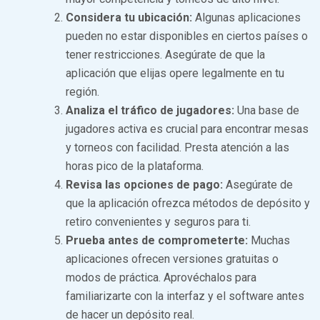
Considera tu ubicación:
Algunas aplicaciones
pueden no estar disponibles en ciertos países o
tener restricciones. Asegúrate de que la
aplicación que elijas opere legalmente en tu
región.
Analiza el tráfico de jugadores:
Una base de
jugadores activa es crucial para encontrar mesas
y torneos con facilidad. Presta atención a las
horas pico de la plataforma.
Revisa las opciones de pago:
Asegúrate de
que la aplicación ofrezca métodos de depósito y
retiro convenientes y seguros para ti.
Prueba antes de comprometerte:
Muchas
aplicaciones ofrecen versiones gratuitas o
modos de práctica. Aprovéchalos para
familiarizarte con la interfaz y el software antes
de hacer un depósito real.