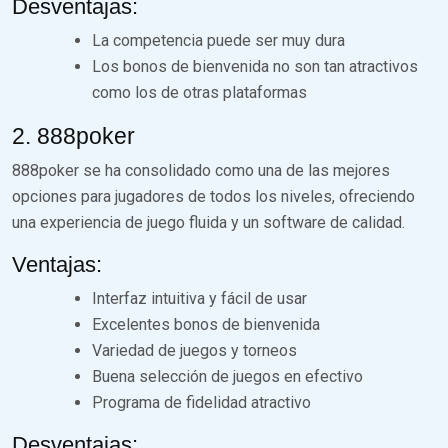
Desventajas:
La competencia puede ser muy dura
Los bonos de bienvenida no son tan atractivos
como los de otras plataformas
2. 888poker
888poker se ha consolidado como una de las mejores
opciones para jugadores de todos los niveles, ofreciendo
una experiencia de juego fluida y un software de calidad.
Ventajas:
Interfaz intuitiva y fácil de usar
Excelentes bonos de bienvenida
Variedad de juegos y torneos
Buena selección de juegos en efectivo
Programa de fidelidad atractivo
Desventajas: