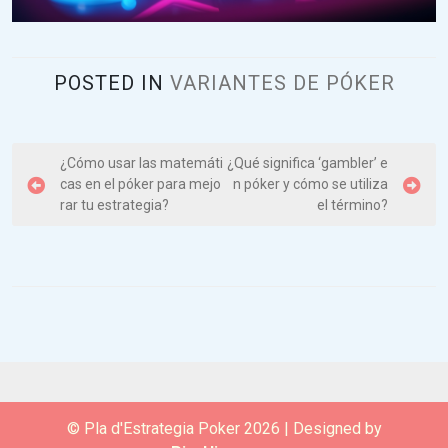
POSTED IN
VARIANTES DE PÓKER
N
¿Cómo usar las matemáti
¿Qué significa ‘gambler’ e
cas en el póker para mejo
n póker y cómo se utiliza
a
rar tu estrategia?
el término?
v
e
g
a
c
i
ó
© Pla d'Estrategia Poker 2026
|
Designed by
n