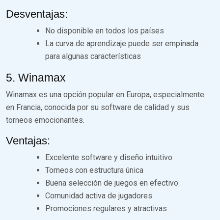
Desventajas:
No disponible en todos los países
La curva de aprendizaje puede ser empinada
para algunas características
5. Winamax
Winamax es una opción popular en Europa, especialmente
en Francia, conocida por su software de calidad y sus
torneos emocionantes.
Ventajas:
Excelente software y diseño intuitivo
Torneos con estructura única
Buena selección de juegos en efectivo
Comunidad activa de jugadores
Promociones regulares y atractivas