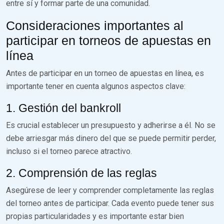
entre sí y formar parte de una comunidad.
Consideraciones importantes al
participar en torneos de apuestas en
línea
Antes de participar en un torneo de apuestas en línea, es
importante tener en cuenta algunos aspectos clave:
1. Gestión del bankroll
Es crucial establecer un presupuesto y adherirse a él. No se
debe arriesgar más dinero del que se puede permitir perder,
incluso si el torneo parece atractivo.
2. Comprensión de las reglas
Asegúrese de leer y comprender completamente las reglas
del torneo antes de participar. Cada evento puede tener sus
propias particularidades y es importante estar bien