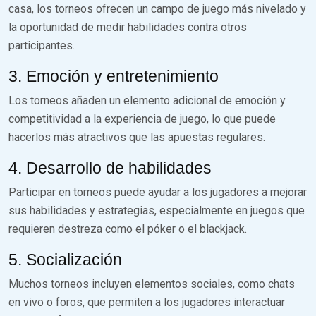
casa, los torneos ofrecen un campo de juego más nivelado y
la oportunidad de medir habilidades contra otros
participantes.
3. Emoción y entretenimiento
Los torneos añaden un elemento adicional de emoción y
competitividad a la experiencia de juego, lo que puede
hacerlos más atractivos que las apuestas regulares.
4. Desarrollo de habilidades
Participar en torneos puede ayudar a los jugadores a mejorar
sus habilidades y estrategias, especialmente en juegos que
requieren destreza como el póker o el blackjack.
5. Socialización
Muchos torneos incluyen elementos sociales, como chats
en vivo o foros, que permiten a los jugadores interactuar