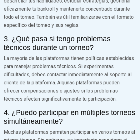
desarrollar tus habilidades, estudiar estrategias, gestionar
eficazmente tu bankroll y mantenerte concentrado durante
todo el torneo. También es útil familiarizarse con el formato
específico del torneo y sus reglas.
3. ¿Qué pasa si tengo problemas
técnicos durante un torneo?
La mayoría de las plataformas tienen políticas establecidas
para manejar problemas técnicos. Si experimentas
dificultades, debes contactar inmediatamente al soporte al
cliente de la plataforma. Algunas plataformas pueden
ofrecer compensaciones o ajustes si los problemas
técnicos afectan significativamente tu participación.
4. ¿Puedo participar en múltiples torneos
simultáneamente?
Muchas plataformas permiten participar en varios torneos al