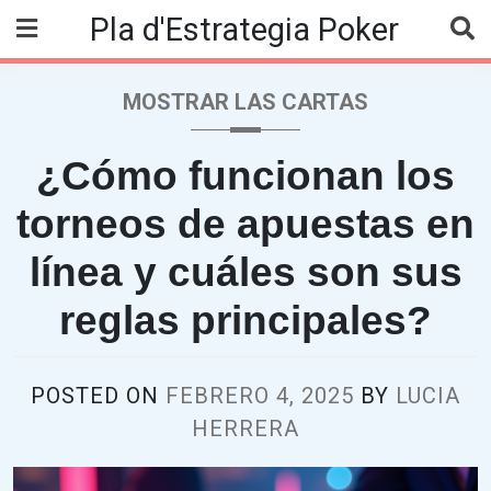
Skip
Pla d'Estrategia Poker
to
content
MOSTRAR LAS CARTAS
¿Cómo funcionan los
torneos de apuestas en
línea y cuáles son sus
reglas principales?
POSTED ON
FEBRERO 4, 2025
BY
LUCIA
HERRERA