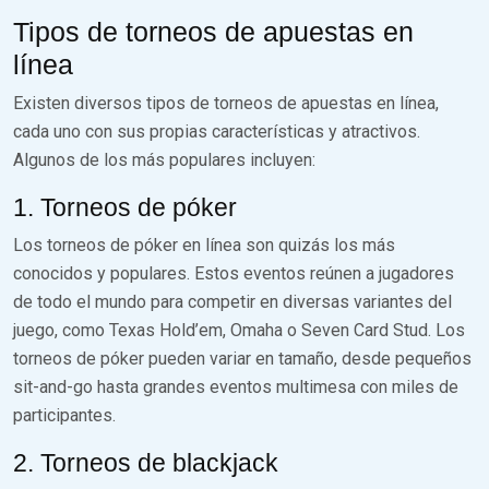
Tipos de torneos de apuestas en
línea
Existen diversos tipos de torneos de apuestas en línea,
cada uno con sus propias características y atractivos.
Algunos de los más populares incluyen:
1. Torneos de póker
Los torneos de póker en línea son quizás los más
conocidos y populares. Estos eventos reúnen a jugadores
de todo el mundo para competir en diversas variantes del
juego, como Texas Hold’em, Omaha o Seven Card Stud. Los
torneos de póker pueden variar en tamaño, desde pequeños
sit-and-go hasta grandes eventos multimesa con miles de
participantes.
2. Torneos de blackjack